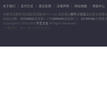
关于我们
|
支付方式
|
意见反馈
|
法律声明
|
网站地图
|
帮助中心
中国书法家网 测试版(测试版(BETA 1.0)), 欢迎通过
邮件
或
论坛
提出意见和建
本站QQ群：
32539669
(画家群一)
112089445
(画家群二)
63188168
(中国美
Copyright © 2018-2026
齐艺文化
All Rights Reserved
ICP备案号：鲁ICP备10209082号-4